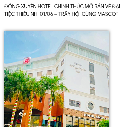
ĐÔNG XUYÊN HOTEL CHÍNH THỨC MỞ BÁN VÉ ĐẠI
TIỆC THIẾU NHI 01/06 – TRẨY HỘI CÙNG MASCOT