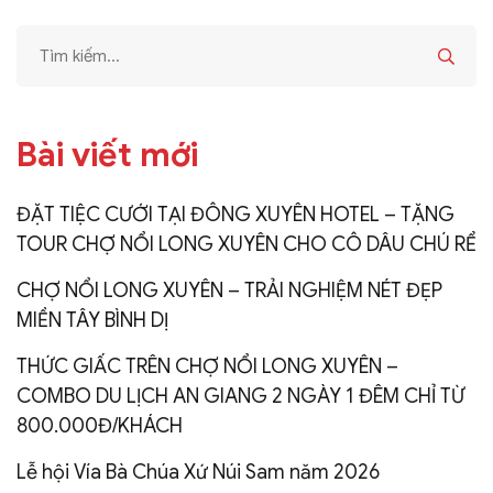
Bài viết mới
ĐẶT TIỆC CƯỚI TẠI ĐÔNG XUYÊN HOTEL – TẶNG
TOUR CHỢ NỔI LONG XUYÊN CHO CÔ DÂU CHÚ RỂ
CHỢ NỔI LONG XUYÊN – TRẢI NGHIỆM NÉT ĐẸP
MIỀN TÂY BÌNH DỊ
THỨC GIẤC TRÊN CHỢ NỔI LONG XUYÊN –
COMBO DU LỊCH AN GIANG 2 NGÀY 1 ĐÊM CHỈ TỪ
800.000Đ/KHÁCH
Lễ hội Vía Bà Chúa Xứ Núi Sam năm 2026