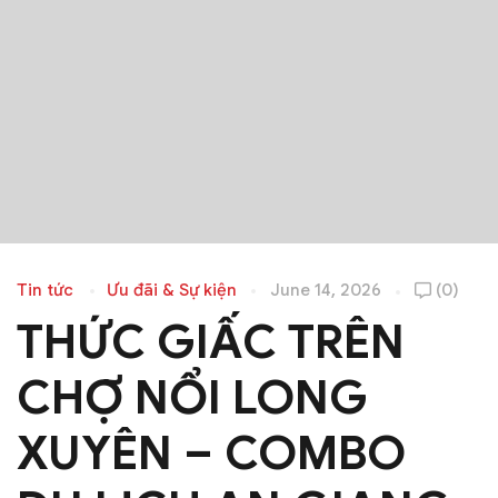
Tin tức
Ưu đãi & Sự kiện
June 14, 2026
(0)
THỨC GIẤC TRÊN
CHỢ NỔI LONG
XUYÊN – COMBO