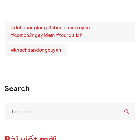
#dulichangiang #chonoilongxuyen
#combo2ngay1dem #tourdulich
#khachsandongxuyen
Search
Bài viết mới