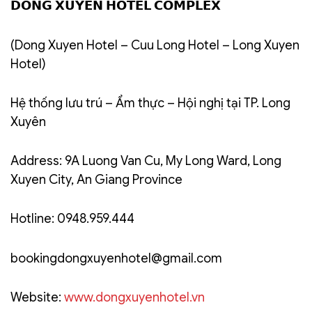
𝗗𝗢𝗡𝗚 𝗫𝗨𝗬𝗘𝗡 𝗛𝗢𝗧𝗘𝗟 𝗖𝗢𝗠𝗣𝗟𝗘𝗫
(Dong Xuyen Hotel – Cuu Long Hotel – Long Xuyen
Hotel)
Hệ thống lưu trú – Ẩm thực – Hội nghị tại TP. Long
Xuyên
Address: 9A Luong Van Cu, My Long Ward, Long
Xuyen City, An Giang Province
Hotline: 0948.959.444
bookingdongxuyenhotel@gmail.com
Website:
www.dongxuyenhotel.vn