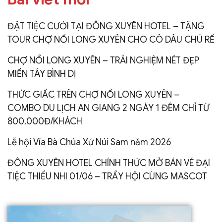
ĐẶT TIỆC CƯỚI TẠI ĐÔNG XUYÊN HOTEL – TẶNG
TOUR CHỢ NỔI LONG XUYÊN CHO CÔ DÂU CHÚ RỂ
CHỢ NỔI LONG XUYÊN – TRẢI NGHIỆM NÉT ĐẸP
MIỀN TÂY BÌNH DỊ
THỨC GIẤC TRÊN CHỢ NỔI LONG XUYÊN –
COMBO DU LỊCH AN GIANG 2 NGÀY 1 ĐÊM CHỈ TỪ
800.000Đ/KHÁCH
Lễ hội Vía Bà Chúa Xứ Núi Sam năm 2026
ĐÔNG XUYÊN HOTEL CHÍNH THỨC MỞ BÁN VÉ ĐẠI
TIỆC THIẾU NHI 01/06 – TRẨY HỘI CÙNG MASCOT