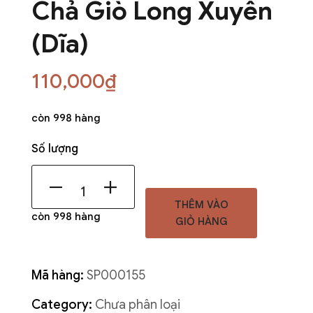
Chả Giò Long Xuyên
(Dĩa)
110,000
₫
còn 998 hàng
Số lượng
THÊM VÀO
còn 998 hàng
GIỎ HÀNG
Mã hàng:
SP000155
Category:
Chưa phân loại