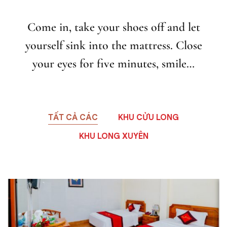
Come in, take your shoes off and let
yourself sink into the mattress. Close
your eyes for five minutes, smile…
TẤT CẢ CÁC
KHU CỬU LONG
KHU LONG XUYÊN