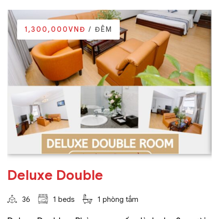
1,300,000VNĐ
/ ĐÊM
Deluxe Double
36
1 beds
1 phòng tắm