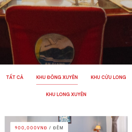
TẤT CẢ
KHU ĐÔNG XUYÊN
KHU CỬU LONG
KHU LONG XUYÊN
900,000VNĐ
/ ĐÊM