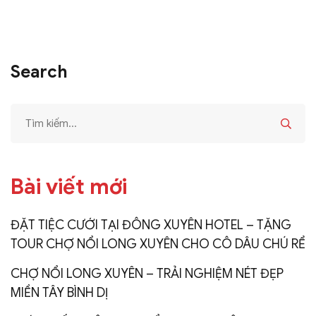
Search
Bài viết mới
ĐẶT TIỆC CƯỚI TẠI ĐÔNG XUYÊN HOTEL – TẶNG
TOUR CHỢ NỔI LONG XUYÊN CHO CÔ DÂU CHÚ RỂ
CHỢ NỔI LONG XUYÊN – TRẢI NGHIỆM NÉT ĐẸP
MIỀN TÂY BÌNH DỊ