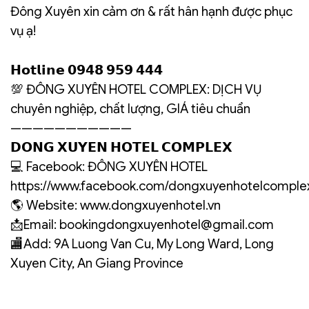
Đông Xuyên xin cảm ơn & rất hân hạnh được phục
vụ ạ!
𝗛𝗼𝘁𝗹𝗶𝗻𝗲 𝟬𝟵𝟰𝟴 𝟵𝟱𝟵 𝟰𝟰𝟰
💯 ĐÔNG XUYÊN HOTEL COMPLEX: DỊCH VỤ
chuyên nghiệp, chất lượng, GIÁ tiêu chuẩn
———————————
𝗗𝗢𝗡𝗚 𝗫𝗨𝗬𝗘𝗡 𝗛𝗢𝗧𝗘𝗟 𝗖𝗢𝗠𝗣𝗟𝗘𝗫
💻 Facebook: ĐÔNG XUYÊN HOTEL
https://www.facebook.com/dongxuyenhotelcomple
🌎 Website: www.dongxuyenhotel.vn
📩Email: bookingdongxuyenhotel@gmail.com
🏬Add: 9A Luong Van Cu, My Long Ward, Long
Xuyen City, An Giang Province