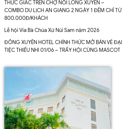
THỨC GIẤC TRÊN CHỢ NỔI LONG XUYÊN –
COMBO DU LỊCH AN GIANG 2 NGÀY 1 ĐÊM CHỈ TỪ
800.000Đ/KHÁCH
Lễ hội Vía Bà Chúa Xứ Núi Sam năm 2026
ĐÔNG XUYÊN HOTEL CHÍNH THỨC MỞ BÁN VÉ ĐẠI
TIỆC THIẾU NHI 01/06 – TRẨY HỘI CÙNG MASCOT